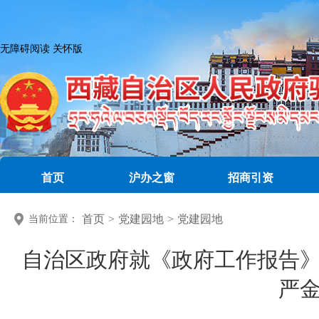
无障碍阅读
关怀版
首页
沪办之窗
招商引资
首页
>
党建园地
>
党建园地
当前位置：
自治区政府就《政府工作报告》
严金