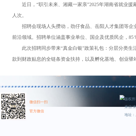
近日，“职引未来、湘藏一家亲”2025年湖南省就业援
人次。
招聘会现场人头攒动，劲仔食品、岳阳人才集团等企
前沿领域。招聘单位涵盖事业单位、国企及优质民企，85
此次招聘同步带来“真金白银”政策礼包：分层分类生
款到财政贴息的全链条资金扶持，以及孵化基地、创业驿
版权所有
微信扫一扫
来信/来
官方微信
地址：