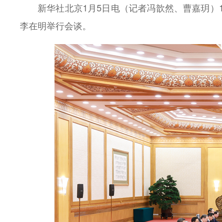
新华社北京1月5日电（记者冯歆然、曹嘉玥）
李在明举行会谈。