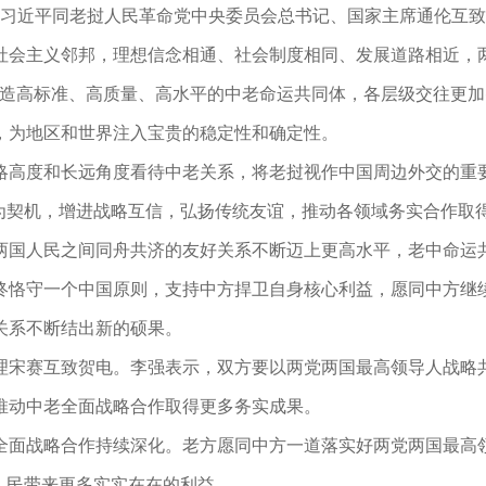
席习近平同老挝人民革命党中央委员会总书记、国家主席通伦互致
社会主义邻邦，理想信念相通、社会制度相同、发展道路相近，
打造高标准、高质量、高水平的中老命运共同体，各层级交往更
，为地区和世界注入宝贵的稳定性和确定性。
略高度和长远角度看待中老关系，将老挝视作中国周边外交的重
”为契机，增进战略互信，弘扬传统友谊，推动各领域务实合作取
和两国人民之间同舟共济的友好关系不断迈上更高水平，老中命运
终恪守一个中国原则，支持中方捍卫自身核心利益，愿同中方继
关系不断结出新的硕果。
理宋赛互致贺电。李强表示，双方要以两党两国最高领导人战略
推动中老全面战略合作取得更多务实成果。
全面战略合作持续深化。老方愿同中方一道落实好两党两国最高
人民带来更多实实在在的利益。