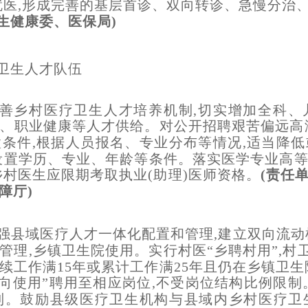
就医,形成完善的基层首诊、双向转诊、急慢分治
卫生健康委、医保局)
卫生人才队伍
善乡村医疗卫生人才培养机制,切实增加全科、
、职业健康等人才供给。对公开招聘艰苦偏远高
条件,根据人员报名、专业分布等情况,适当降
设置学历、专业、年龄等条件。落实医学专业高
乡村医生应限期考取执业(助理)医师资格。
(责任
障厅)
强县域医疗人才一体化配置和管理,建立双向流动机
理,乡镇卫生院使用。实行村医“乡聘村用”,村
续工作满15年或累计工作满25年且仍在乡镇卫生
定向使用”聘用至相应岗位,不受岗位结构比例限制
制。鼓励县级医疗卫生机构与县域内乡村医疗卫