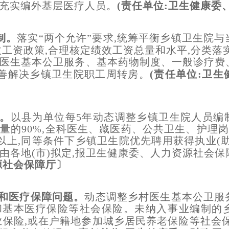
充实编外基层医疗人员。
(责任单位:卫生健康委
制。
落实“两个允许”要求,统筹平衡乡镇卫生院
效工资政策,合理核定绩效工资总量和水平,分类落
医生基本公卫服务、基本药物制度、一般诊疗费
妥善解决乡镇卫生院职工周转房
。
(责任单位:卫
源。
以县为单位每5年动态调整乡镇卫生院人员编
量的90%,全科医生、藏医药、公共卫生、护理
10%以上,同等条件下乡镇卫生院优先聘用获得执业(
由各地(市)拟定,报卫生健康委、人力资源社会保
资源社会保障厅〕
老和医疗保障问题。
动态调整乡村医生基本公卫服
和基本医疗保险等社会保险。未纳入事业编制的
业保险,或在户籍地参加城乡居民养老保险等社会保