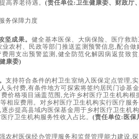
提高养老待遇。
(责任单位:卫生健康委、财政厅
服务保障力度
贫攻坚成果。
健全基本医保、大病保险、医疗救助
农业农村、民政等部门推送监测预警信息,配合做
疗费用支出预警监测,健全防范化解因病返贫致
健
康委)
。
支持符合条件的村卫生室纳入医保定点管理,
人头付费,有条件地方可探索将签约居民门诊基
费价格项目涵盖范围,允许乡村医疗卫生机构根
疗等相应费用。对乡村医疗卫生机构实行医疗服务
,逐步提高县域内医保基金用于乡村医疗卫生机
村医疗卫生机构服务性收入占比。
(责任单位:医保
强农村医保经办管理服务和监督管理能力建设,