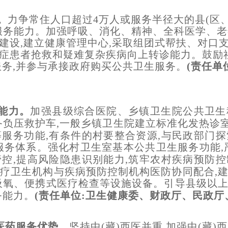
。
力争常住人口超过4万人或服务半径大的县(区、
服务能力。加强呼吸、消化、精神、全科医学、
建设,建立健康管理中心,采取组团式帮扶、对口
症患者抢救和疑难复杂疾病向上转诊能力。鼓励
服务,并参与承接政府购买公共卫生服务。
(责任单
务能力。
加强县级综合医院、乡镇卫生院公共卫生
备负压救护车,一般乡镇卫生院建立标准化发热诊室
服务功能,有条件的村要整合资源,与民政部门
服务体系。强化村卫生室基本公共卫生服务功能,
控,提高风险隐患识别能力,筑牢农村疾病预防
疗卫生机构与疾病预防控制机构医防协同配合,
吸氧、便携式医疗检查等设施设备。引导县级以
务能力。
(责任单位:卫生健康委、财政厅、民政厅
西医药服务优势。
坚持中(藏)西医并重,加强中(藏