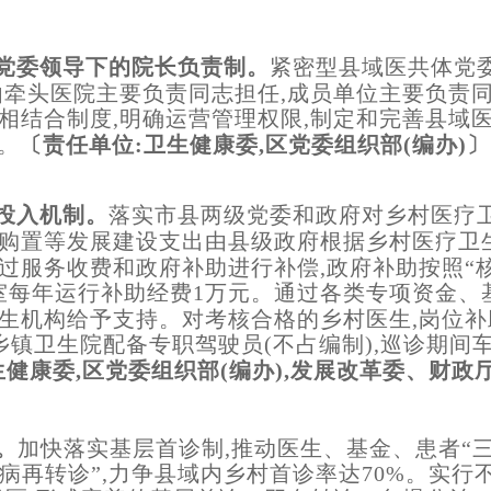
体党委领导下的院长负责制。
紧密型县域医共体党
由牵头医院主要负责同志担任,成员单位主要负责
相结合制度,明确运营管理权限,制定和完善县域
。
〔责任单位:卫生健康委,区党委组织部(编办)〕
系投入机制。
落实市县两级党委和政府对乡村医疗卫
购置等发展建设支出由县级政府根据乡村医疗卫
过服务收费和政府补助进行补偿,政府补助按照“
室每年运行补助经费1万元。通过各类专项资金、
生机构给予支持。对考核合格的乡村医生,岗位
乡镇卫生院配备专职驾驶员(不占编制),巡诊期
生健康委,区党委组织部(编办),发展改革委、财政
。
加快落实基层首诊制,推动医生、基金、患者“三
病再转诊”,力争县域内乡村首诊率达70%。实行