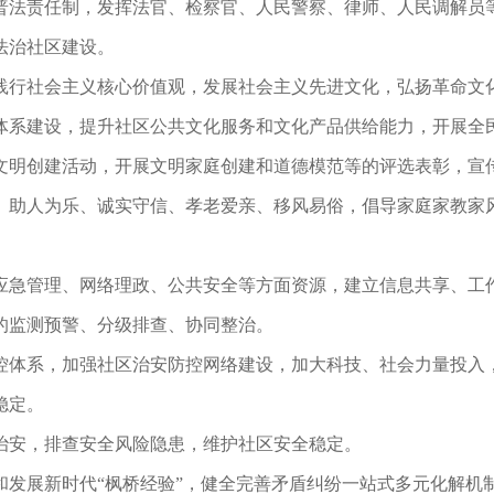
普法责任制，发挥法官、检察官、人民警察、律师、人民调解员
法治社区建设。
践行社会主义核心价值观，发展社会主义先进文化，弘扬革命文
体系建设，提升社区公共文化服务和文化产品供给能力，开展全
文明创建活动，开展文明家庭创建和道德模范等的评选表彰，宣
、助人为乐、诚实守信、孝老爱亲、移风易俗，倡导家庭家教家
应急管理、网络理政、公共安全等方面资源，建立信息共享、工
的监测预警、分级排查、协同整治。
控体系，加强社区治安防控网络建设，加大科技、社会力量投入
稳定。
治安，排查安全风险隐患，维护社区安全稳定。
和发展新时代“枫桥经验”，健全完善矛盾纠纷一站式多元化解机