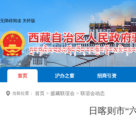
无障碍阅读
关怀版
首页
沪办之窗
招商引资
首页
>
援藏联谊会
>
联谊会动态
当前位置：
日喀则市“