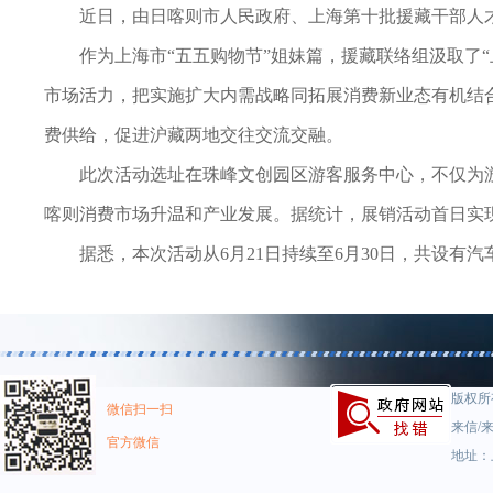
近日，由日喀则市人民政府、上海第十批援藏干部人
作为上海市“五五购物节”姐妹篇，援藏联络组汲取了
市场活力，把实施扩大内需战略同拓展消费新业态有机结
费供给，促进沪藏两地交往交流交融。
此次活动选址在珠峰文创园区游客服务中心，不仅为
喀则消费市场升温和产业发展。据统计，展销活动首日实现
据悉，本次活动从6月21日持续至6月30日，共设有
版权所有
微信扫一扫
来信/来
官方微信
地址：