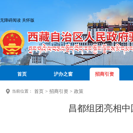
无障碍阅读
关怀版
首页
沪办之窗
招商引资
首页
>
招商引资
>
政策
当前位置：
昌都组团亮相中