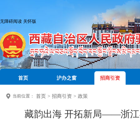
无障碍阅读
关怀版
首页
沪办之窗
招商引资
首页
>
招商引资
>
政策
当前位置：
藏韵出海 开拓新局——浙江