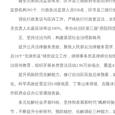
健全完善执法监督体系。区市县三级政府全面启用行
监督机构361个、行政执法监督人员936名，区市县三级
强化行政复议与应诉工作。严格执行行政复议法，全面推
关负责人出庭应诉率达100%。举办自治区第三届“府院同
五、坚持法治为民，构建基层社会治理新格局
提升公共法律服务质效。聚焦人民群众法律服务需求，
后18个“无律所县”律所设立工作，律师事务所及律师分别增
治宣传教育，组织开展各类普法活动2.96万余场次、覆盖
提升风险防范化解能力。修订自治区应急总体预案，
化。科学高效处置定日6.8级地震、丁青山体滑坡、吉隆
作联席会议办公室通报表扬。
多元化解社会矛盾纠纷。坚持和发展新时代“枫桥经
节，不断提升分析研判、预防稳控、化解调处三种能力，