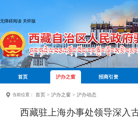
无障碍阅读
关怀版
首页
沪办之窗
招商引资
首页
>
沪办之窗
>
沪办动态
当前位置：
西藏驻上海办事处领导深入