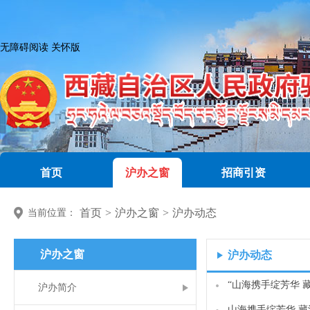
无障碍阅读
关怀版
首页
沪办之窗
招商引资
首页
>
沪办之窗
>
沪办动态
当前位置：
沪办之窗
沪办动态
沪办简介