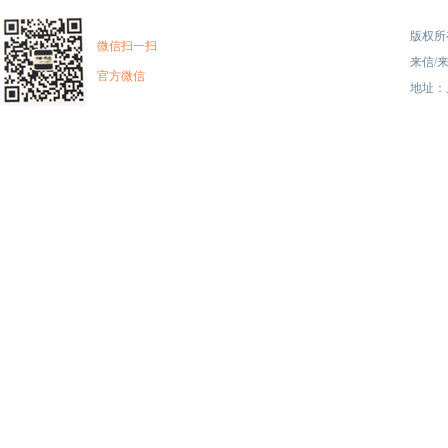
版权所有
微信扫一扫
来信/来
官方微信
地址：