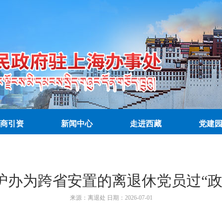
商引资
新闻中心
走进西藏
党建
沪办为跨省安置的离退休党员过“政
来源：
离退处
日期：
2026-07-01