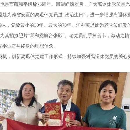
周年，也是西藏和平解放75周年。回望峥嵘岁月，广大离退休党员
退处为跨省安置的离退休党员过“政治生日”，进一步增强离退休
29人，党龄最小的30年、最大的70年。沪办离退处为老党员们发
，为其拍摄照片“我和党旗合张影”。老党员们手捧贺卡，激动之
义事业奋斗终身的理想信念。
契机，创新离退休党建工作形式，持续加强对离退休党员的关心