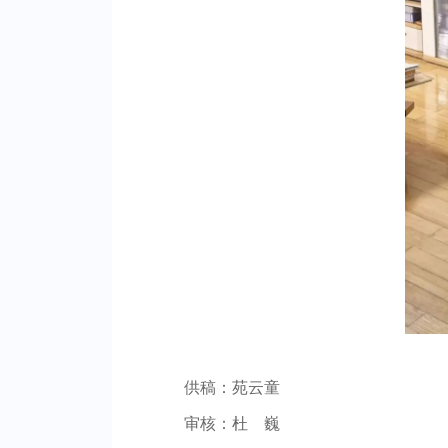
供稿：苑云童
审核：杜 巍