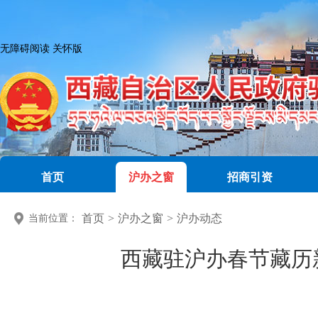
无障碍阅读
关怀版
首页
沪办之窗
招商引资
首页
>
沪办之窗
>
沪办动态
当前位置：
西藏驻沪办春节藏历