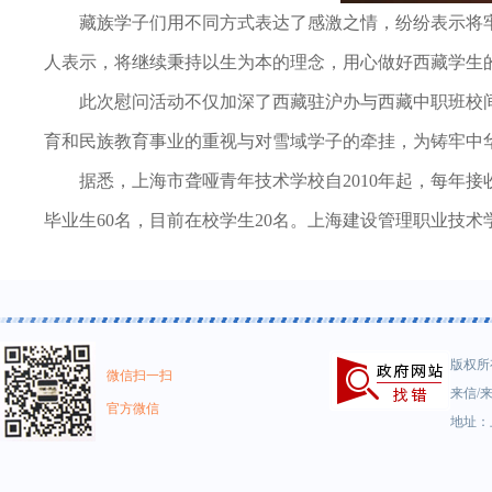
藏族学子们用不同方式表达了感激之情，纷纷表示将
人表示，将继续秉持以生为本的理念，用心做好西藏学生
此次慰问活动不仅加深了西藏驻沪办与西藏中职班校
育和民族教育事业的重视与对雪域学子的牵挂，为铸牢中
据悉，上海市聋哑青年技术学校自2010年起，每年接
毕业生60名，目前在校学生20名。上海建设管理职业技术学
版权所有
微信扫一扫
来信/来
官方微信
地址：